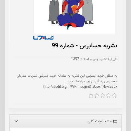
نشریه حسابرس - شماره 99
تاریخ انتشار: بهمن و اسفند 1397
به منظور خرید اینترنتی این نشریه به سامانه خرید اینترنتی نشریات سازمان
حسابرسی به آدرس زیر مراجعه نمایید:
http://audit.org.ir/WFrmLoginSiteUser_New.aspx
مشخصات کلی