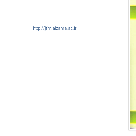
مدیر مسئول: محمدرضا رستمی
سردبیر: ابراهیم عباسی
آدرس مرکز اطلاع رسانی:
http://jfm.alzahra.ac.ir