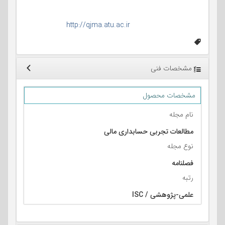
سردبیر: جعفر باباجانی
آدرس مرکز اطلاع رسانی:
http://qjma.atu.ac.ir
مشخصات فنی
مشخصات محصول
نام مجله
مطالعات تجربی حسابداری مالی
نوع مجله
فصلنامه
رتبه
علمی-پژوهشی / ISC