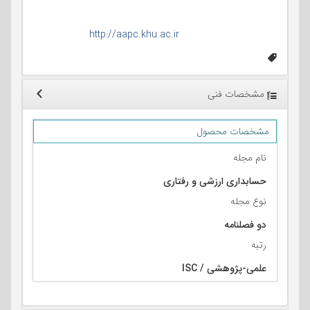
سردبیر: دکترزهرا دیانتی دیلمی
آدرس مرکز اطلاع رسانی:
http://aapc.khu.ac.ir
مشخصات فنی
مشخصات محصول
نام مجله
حسابداری ارزشی و رفتاری
نوع مجله
دو فصلنامه
رتبه
علمی-پژوهشی / ISC