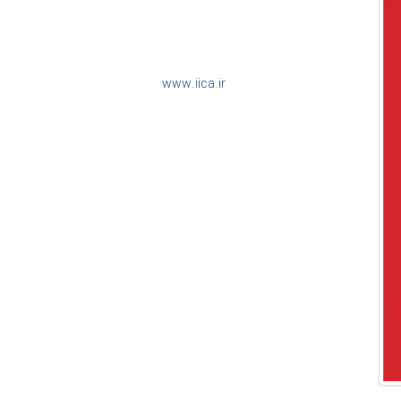
مدیر مسئول: مهدی تقوی
سردبیر: پرویز صداقت
آدرس مرکز اطلاع رسانی:
www.iica.ir