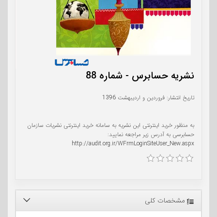
نشریه حسابرس - شماره 88
تاریخ انتشار: فروردین و اردیبهشت 1396
به منظور خرید اینترنتی این نشریه به سامانه خرید اینترنتی نشریات سازمان
حسابرسی به آدرس زیر مراجعه نمایید:
http://audit.org.ir/WFrmLoginSiteUser_New.aspx
مشخصات کلی