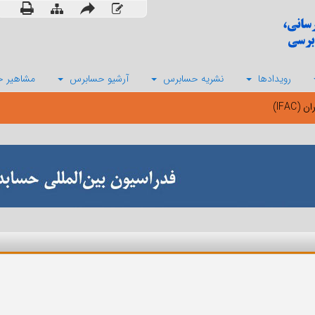
رویدادها
نشریه حسابرس
آرشیو حسابرس
مشاهیر ح
IFAC)