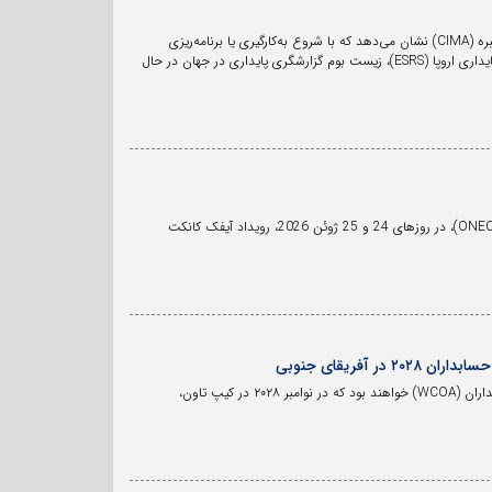
گزارش جدید فدراسیون بین‌المللی حسابداران (IFAC)، انجمن حسابداران رسمی آمریکا (AICPA) و انجمن حسابداران مدیریت خبره (CIMA) نشان می‌دهد که با شروع به‌کارگیری یا برنامه‌ریزی
شرکت‌های بزرگ جهان برای استفاده از استانداردهای هیئت استانداردهای بین‌المللی پایداری (ISSB) و استانداردهای گزارشگری پایداری اروپا (ESRS)، زیست بوم گزارشگری پایداری در جهان در حال
فدراسیون بین‌المللی حسابداران (IFAC) با همکاری فدراسیون حسابداران ‌آفریقا (PAFA) و انجمن ملی حسابداران خبره الجزایر (ONEC)، در روزهای 24 و 25 ژوئن 2026، رویداد آیفک کانکت
فریقای جنوبی
فدراسیون بین‌المللی حسابداران (IFAC) و موسسه حسابداران خبره آفریقای جنوبی (SAICA) میزبانان مشترک کنگره جهانی حسابداران (WCOA) خواهند بود که در نوامبر ۲۰۲۸ در کیپ تاون،