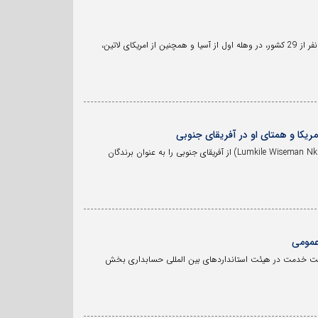
در گزارشی با عنوان «اعتماد عمومی نسبت به مالیات در سال 2025: آسیا و فراتر»، که به طور مشترک تهیه شده، بیش از 12هزار نفر از 29 کشور، در وهله اول از آسیا و همچنین از امریکای لاتین،
ریکا و همتای او در آفریقای جنوبی
فدراسیون بین المللی حسابداران (IFAC)، بری ملانکن (Barry Melancon) از ایالات متحد و پروفسور لومکیل وایزمن انکولو (Lumkile Wiseman Nkuhlu) از آفریقای جنوبی را به عنوان برندگان
عمومی
I) یک جستجوی جهانی برای اعضای داوطلب جهت خدمت در هیئت استانداردهای بین المللی حسابداری بخش