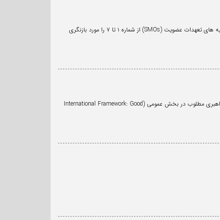
فدراسیون بین‌المللی حسابداران (IFAC) در راستای تعهد مستمر خود به ارتقای حرفه حسابداری در سطح بین‌المللی، به تازگی بیانیه های تعهدات عضویت (SMOs) از شماره ۱ تا ۷ را مورد بازنگری
فدراسیون بین‌المللی حسابداران (IFAC) و موسسه رسمی مالیه عمومی و حسابداری (CIPFA)، نسخه ۲۰۲۶ چارچوب بین‌المللی: راهبری مطلوب در بخش عمومی (International Framework: Good