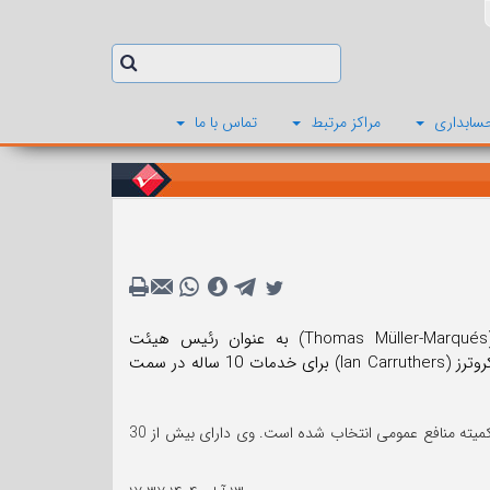
سابداری
مراکز مرتبط
تماس با ما
فدراسیون بین المللی حسابداران (IFAC) به تازگی انتصاب توماس مولر-مارکز (Thomas Müller-Marqués) به عنوان رئیس هیئت
استانداردهای بین المللی حسابداری بخش عمومی (IPSASB) را اعلام کرده و از یان کروترز (Ian Carruthers) برای خدمات 10 ساله در سمت
مولر- مارکز از طریق یک فرایند سختگیرانه انتخاب با هدایت کمیته مستقل جستجو، زیر نظر کمیته منافع عمومی انتخاب شده است. وی دارای بیش از 30