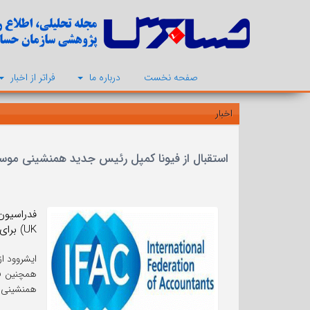
صفحه نخست
درباره ما
فراتر از اخبار
اخبار
استقبال از فیونا کمپل رئیس جدید همنشینی م
UK) برای رهبری فوق العاده و خدماتش به همنشینی موسسات حسابرسی (FoF) و حرفه جهانی، تقدیر کرد.
ایشروود از سال 2017 رئیس هم
همچنین فد
همنشینی م