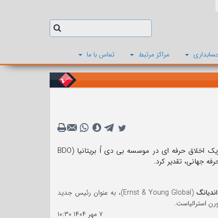
سابداری
مراکز مرتبط
تماس با ما
فدراسیون بین المللی حسابداران (IFAC) از دیوید ایشروود (David Isherwood)، شریک اخلاق حرفه ای در موسسه بی دی اُ بریتانیا (BDO
ندیانگ
(Ernst & Young Global)، به عنوان رئیس جدید
رن استرالیاست.
۷ مهر ۱۴۰۴
۱۰:۳۰