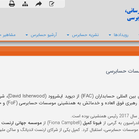
رویدادها
نشریه حسابرس
آرشیو حسابرس
مشاهیر ح
وسسات حسابرسی
نشینی بوده است.
راسیون به گرمی از
فیونا کمپل
(Fiona Campbell) از
موسسه جهانی ارنست ا
وسسات حسابرسی، استقبال کرد. کمپل یکی از شرکای ارنست اندیانگ و ساکن ملبو