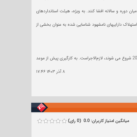
ان دوره و سالانه افشا کنند. به ویژه، هیئت استانداردهای
شهود؛ و 5) استهلاک داراییهای ثابت، تهی شدن معادن و استهلاک داراییهای نامشهود شناسایی شده به عنوان بخشی از
تجدیدنظرها در استاندارد حسابداری، برای دوره های گزارشگری سالانه که پس از 15 دسامبر 2026 و میان دوره هایی که پس از 15 دسامبر 2027 شروع می شوند، لازم‌الاجراست. به کارگیری پیش از موعد
۸ آذر ۱۴۰۳
۱۷:۴۶
میانگین امتیاز کاربران: 0.0 (0 رای)