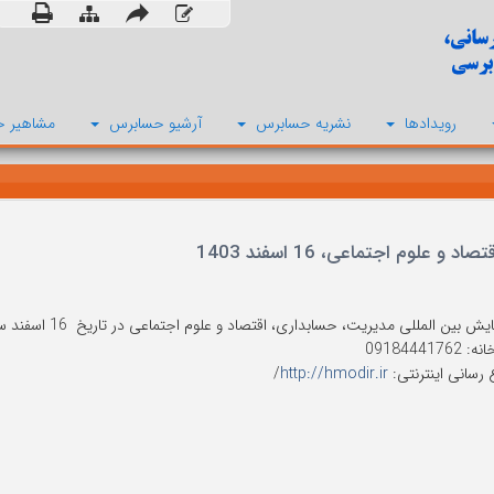
رویدادها
نشریه حسابرس
آرشیو حسابرس
مشاهیر ح
وم اجتماعی، 16 اسفند 1403
ن المللی مدیریت، حسابداری، اقتصاد و علوم اجتماعی در تاریخ 16 اسفند سال 1403 در همدان برگزار می شود.
091844417
 رسانی اینترنتی:
http://hmodir.ir
/