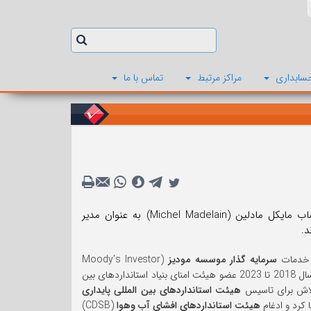
سابداری
مراکز مرتبط
تماس با ما
اعضای هیئت امنای بنیاد استانداردهای بین المللی گزارشگری مالی (IFRSF)، انتصاب مایکل مادلین (Michel Madelain) به عنوان مدیر
 خدمات
سرمایه گذار موسسه مودیز
(Moody's Investor
(EY France) خدمت کرده است. وی از سال 2018 تا 2023 عضو هیئت امنای بنیاد استانداردهای بین
تلاش برای تاسیس
هیئت استانداردهای بین المللی پایداری
هیئت استانداردهای افشای آب وهوا
(CDSB)