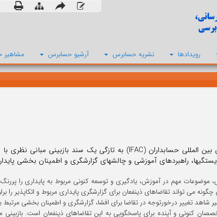
رویدادها
نشریه حسابرس
آرشیو حسابرس
مشاهیر ح
فدراسیون بین المللی حسابداران (IFAC) به تازگی یک سند باز
ستگیها، راهبردهای آموزشی و چالشهای گزارشگری و اطمینان بخشی پایدار
نی، موضوعات مهم در آموزش، یادگیری و توسعه کنونی مربوط به پایداری را پررنگ 
گونه می تواند تقاضاهای ذینفعان برای گزارشگری پایداری مربوط و اتکاپذیر را براو
یر شاهد تغییر درخورتوجه در تقاضا برای افشا، گزارشگری و اطمینان بخشی مرتبط با
صان کنونی و آینده برای پاسخگویی به این تقاضاهای ذینفعان است. بازبینی مب