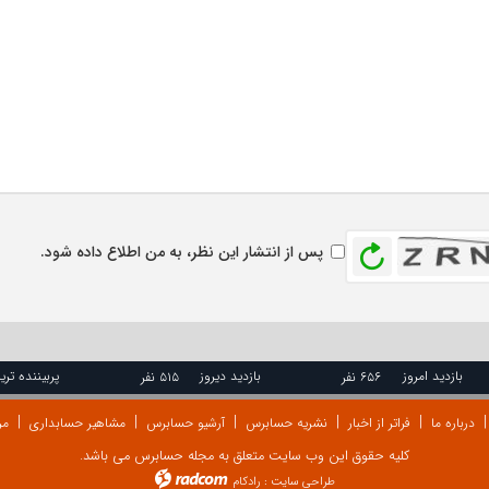
بازخوانی
پس از انتشار این نظر، به من اطلاع داده شود.
بازدید امروز
بازدید دیروز
پربیننده تری
۶۵۶ نفر
۵۱۵ نفر
درباره ما
فراتر از اخبار
نشریه حسابرس
آرشیو حسابرس
مشاهیر حسابداری
مر
کلیه حقوق این وب سایت متعلق به مجله حسابرس می باشد.
طراحی سایت
:
رادکام
radcom