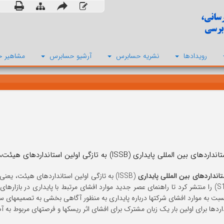
رویدادها
نشریه حسابرس
آرشیو حسابرس
مشاهیر ح
ن المللی پایداری (ISSB) به تازگی اولین استانداردهای هیئت، را منتشر کرد .
نداردهای بین المللی پایداری
(ISSB) به تازگی اولین استانداردهای هیئت، یعنی
S1 and S2) را منتشر کرد تا راهنمای عصر جدید موارد افشای مرتبط با پایداری در بازار
سبت به موارد افشای شرکتها درباره پایداری به منظور آگاهی بخشی به تصمیمهای 
داردها برای اولین بار یک زبان مشترک برای افشای اثر ریسکها و فرصتهای مربوط به 