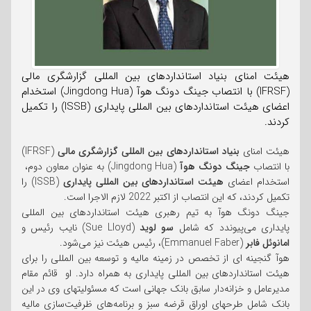
هیئت امنای بنیاد استانداردهای بین المللی گزارشگری مالی
(IFRSF) با انتصاب جینگ دونگ هوآ (Jingdong Hua) استخدام
اعضای هیئت استانداردهای بین المللی پایداری (ISSB) را تکمیل
کردند.
هیئت امنای
بنیاد استانداردهای بین المللی گزارشگری مالی
(IFRSF)
با انتصاب
جینگ دونگ هوآ
(Jingdong Hua) به عنوان معاون دوم،
استخدام اعضای
هیئت استانداردهای بین المللی پایداری
(ISSB) را
تکمیل کردند، که این انتصاب از اکتبر 2022 لازم الاجرا است.
جینگ دونگ هوآ به تیم رهبری هیئت استانداردهای بین المللی
پایداری می‌پیوندد که شامل
سو لوید
(Sue Lloyd) نایب رئیس و
امانوئل فابر
(Emmanuel Faber)، رئیس هیئت نیز می‌شود.
هوآ گنجینه ای از تخصص در زمینه مالیه و توسعه بین المللی را برای
هیئت استانداردهای بین المللی پایداری به همراه دارد. او قائم مقام
مدیرعامل و خزانه‌دار سابق بانک جهانی است که مسئولیتهای وی در این
بانک شامل طرحهای اوراق قرضه سبز و برنامه‌های ظرفیت‌سازی مالیه