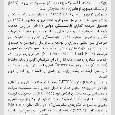
بازرگانی از دانشگاه
آگسبورگ
(Augsburg) و مدرک
ام بی ای
(MBA)
از دانشگاه
دیتون، اوهایو
(Dayton, Ohio) است.
هیروشی کوموری از سال 2015 تا 2022 به عنوان مدیر ارشد و رئیس
بخش سرپرستی و عوامل
محیطی، اجتماعی و راهبری
(ESG) در
صندوق سرمایه گذاری بازنشستگی دولتی
(GPIF) در ژاپن خدمت
کرده است، جایی که او این بخش را تاسیس کرد و مشارکت سرمایه
گذاران صندوق سرمایه گذاری بازنشستگی دولتی و مشارکت در
طرحهای بین المللی پایداری را توسعه داد. او قبل از پیوستن به صندوق
سرمایه گذاری بازنشستگی دولتی، برای
بانک سومیتومو میتسویی
تراست
(Sumitomo Mitsui Trust Bank) کار می‌کرد، جایی که
خدمات مشاوره روابط سرمایه‌گذار را برای شرکتهای ژاپنی و بانک
سایتاما
(Saitama)، بانک رسونای (Resona) فعلی، ایجاد کرد. او دارای مدرک
کارشناسی ارشد در رشته روابط بین الملل از دانشگاه بین المللی ژاپن
است.
ورونیکا پونتچوا از
مترو
(METRO) به هیئت استانداردهای بین المللی
پایداری می‌پیوندد، جایی که او به عنوان معاون ارشد مسئولیت شرکت
و مدیر اجرایی مشترک
ان ایکس فود
(NX Food)، با مسئولیت توسعه
راهبردی پایداری بلندمدت شرکتی خدمت کرد. او پیش از این نقشهای
رهبری در مترو در کشورهای
بلغارستان
(Bulgaria)،
آلمان
(Germany)
و
صربستان
(Serbia) داشته است. به تازگی، او همچنین ریاست