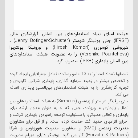
هیئت امنای بنیاد استانداردهای بین المللی گزارشگری مالی
(IFRSF) جنی بوفینگر شوستر (Jenny Bofinger-Schuster) ،
هیروشی کوموری (Hiroshi Komori) و ورونیکا پونتچوا
(Veronika Pountcheva) را به عضویت هیئت استانداردهای
بین المللی پایداری (ISSB) منصوب کرد.
انتصابها تعداد اعضا را به 13 عضو رسانده؛ تعادل جغرافیایی ایجاد کرده
و تخصص بیشتر در زمینه سرمایه گذاری، پایداری شرکتی کاربردی و
تجربه گزارشگری را به هیئت استانداردهای بین‌المللی پایداری اضافه
می کند.
جنی بوفینگر شوستر از
زیمنس
(Siemens) به هیئت استانداردهای بین
المللی پایداری می‌پیوندد، جایی که او به عنوان معاون ارشد برای
پایداری و تعالی عملیاتی، با مسئولیت توسعه راهبردی پایداری شرکت و
اجرای الزامهای جدید افشا خدمت کرده است. او از قبل برای
مشاوران
مدیریت زیمنس
(SMC) و مشاوران مدیریت
هوروارس و شرکا
(Horváth & Partners) کار می کرد. بوفینگر دارای دیپلم مدیریت