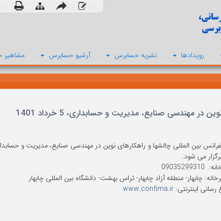
رویدادها
نشریه حسابرس
آرشیو حسابرس
مشاهیر ح
ر مهندسی صنایع، مدیریت و حسابداری، 5 خرداد 1401
برگزار می شود.
090352993
انه: چابهار- منطقه آزاد چابهار- تراس بهشت- دانشگاه بین المللی چابهار
 رسانی اینترنتی:
www.confima.ir