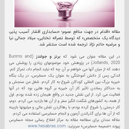
مقاله «اقدام در جهت منافع عموم؛ حسابداری اقشار آسیب پذیر،
دیدگاه یک متخصص» که توسط نصراله تختایی، میلاد جمالی نیا
و مرضیه حاتم نژاد ترجمه شده است منتشر شد.
در این مقاله عنوان می شود که
برنز و جولندز
(Bunrns and
Jollands, 2020) در پژوهش خود موضوعهای زیادی را پوشش می
دهند که از میان آنها می خواهم بر آن چه که نباید انجام داد، تمرکز کنم.
اندکی پس از دانش آموختگی به عنوان یک حسابرس، در یک بنگاه
خیریه بزرگ بین المللی کودکان شروع به کار کردم. شغل من سنجش و
به حداکثر رساندن تاثیر کار آن خیریه بر گروه هایی بود که در آنها
فعالیت می کرد. از این نقش جدید در واقع هیجان زده شده بودم. اول
از همه، به کشورهای شگفت انگیز سفر و از آن ها بازدید می کردم. دوم،
کار درستی را شروع کرده بودم، با رهاکردن نقش مالی و میلیونها بازبینه
که از آن ها برای گذراندن آزمون و انجام حسابرسی استفاده می کردم.
علاقه مندان برای مطالعه مقاله به مرکز اطلاع رسانی مجله حسابرس
پیوند «ضمیمه حسابرس» سربزنید:
www.hesabras.com