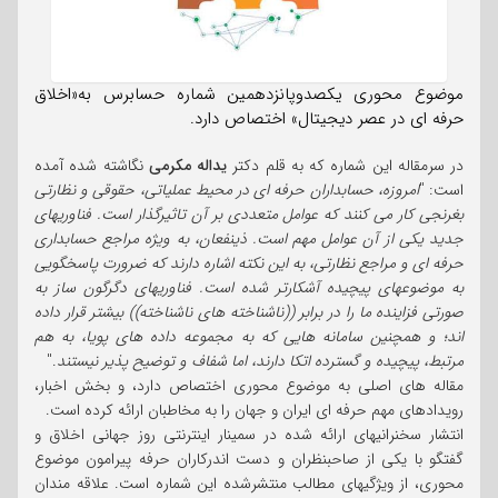
موضوع محوری یکصدوپانزدهمین شماره حسابرس به«اخلاق
حرفه ای در عصر دیجیتال» اختصاص دارد.
در سرمقاله این شماره که به قلم دکتر
یداله مکرمی
نگاشته شده آمده
است: "
امروزه، حسابداران حرفه ای در محیط عملیاتی، حقوقی و نظارتی
بغرنجی کار می کنند که عوامل متعددی بر آن تاثیرگذار است. فناوریهای
جدید یکی از آن عوامل مهم است. ذینفعان، به ویژه مراجع حسابداری
حرفه ای و مراجع نظارتی، به این نکته اشاره دارند که ضرورت پاسخگویی
به موضوعهای پیچیده آشکارتر شده است. فناوریهای دگرگون ساز به
صورتی فزاینده ما را در برابر ((ناشناخته های ناشناخته)) بیشتر قرار داده
اند؛ و همچنین سامانه هایی که به مجموعه داده های پویا، به هم
مرتبط، پیچیده و گسترده اتکا دارند، اما شفاف و توضیح پذیر نیستند
."
مقاله های اصلی به موضوع محوری اختصاص دارد، و بخش اخبار،
رویدادهای مهم حرفه ای ایران و جهان را به مخاطبان ارائه کرده است.
انتشار سخنرانیهای ارائه شده در سمینار اینترنتی روز جهانی اخلاق و
گفتگو با یکی از صاحبنظران و دست اندرکاران حرفه پیرامون موضوع
محوری، از ویژگیهای مطالب منتشرشده این شماره است. علاقه مندان