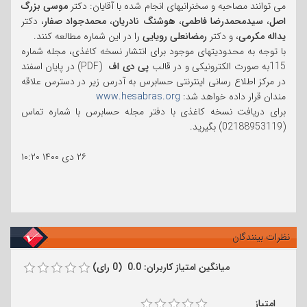
می توانند مصاحبه و سخنرانیهای انجام شده با آقایان: دکتر
موسی بزرگ
اصل
،
سیدمحمدرضا فاطمی
،
هوشنگ نادریان
،
محمدجواد صفار
، دکتر
یداله مکرمی
، و دکتر
رمضانعلی رویایی
را در این شماره مطالعه کنند.
با توجه به محدودیتهای موجود برای انتشار نسخه کاغذی، مجله شماره
115به صورت الکترونیکی و در قالب
پی دی اف
(PDF) در پایان اسفند
در مرکز اطلاع رسانی اینترنتی حسابرس به آدرس زیر در دسترس علاقه
مندان قرار داده خواهد شد:
www.hesabras.org
برای دریافت نسخه کاغذی با دفتر مجله حسابرس با شماره تماس
(02188953119) بگیرید.
۲۶ دی ۱۴۰۰
۱۰:۲۰
نظرات بینندگان
میانگین امتیاز کاربران: 0.0 (0 رای)
امتیاز