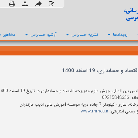
رویدادها
نشریه حسابرس
آرشیو حسابرس
مشاهیر ح
ابداری، 19 اسفند 1400
 المللی جهش علوم مدیریت، اقتصاد و حسابداری در تاریخ 19 اسفند 1400 توسط موسسه آموزش عالی ادیب مازندران برگزار می شود.
092158486
لومتر 7 جاده دریا- موسسه آموزش عالی ادیب مازندران
 رسانی اینترنتی:
www.mmea.ir