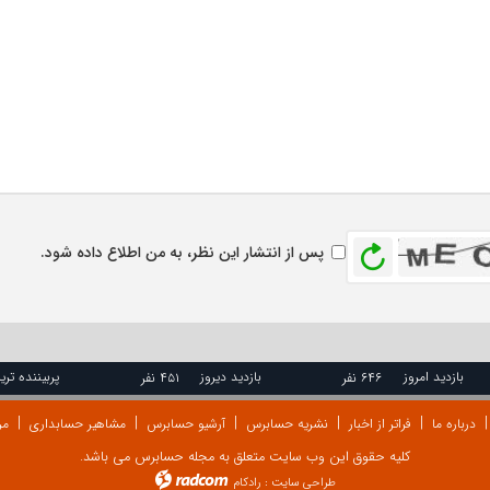
بازخوانی
پس از انتشار این نظر، به من اطلاع داده شود.
بازدید امروز
بازدید دیروز
پربیننده تری
۶۴۶ نفر
۴۵۱ نفر
درباره ما
فراتر از اخبار
نشریه حسابرس
آرشیو حسابرس
مشاهیر حسابداری
مر
کلیه حقوق این وب سایت متعلق به مجله حسابرس می باشد.
طراحی سایت
:
رادکام
radcom