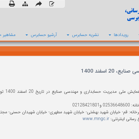
رویدادها
نشریه حسابرس
آرشیو حسابرس
مشاهیر ح
 اسفند 1400
پنجمین 
 و02128421801
خانه: قم- خیابان شهید بهشتی- خیابان شهید مطهری- خیابان شهیدان حسنی- مج
 رسانی اینترنتی:
www.mngc.ir