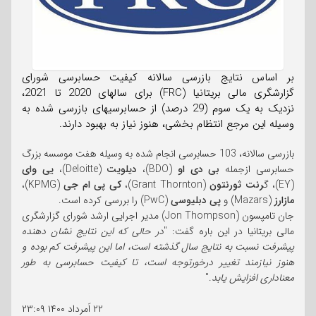
بر اساس نتایج بازرسی سالانه کیفیت حسابرسی شورای
گزارشگری مالی بریتانیا (FRC) برای سالهای 2020 تا 2021،
نزدیک به یک سوم (29 درصد) از حسابرسیهای بازرسی شده به
وسیله این مرجع انتظام بخشی، هنوز نیاز به بهبود دارند.
بازرسی سالانه، 103 حسابرسی انجام شده به وسیله هفت موسسه بزرگ
حسابرسی ازجمله
بی دی او
(BDO)،
دیلویت
(Deloitte)،
یی وای
(EY)، گ
رنت ثورنتون
(Grant Thornton)،
کی پی ام جی
(KPMG)،
مازارز
(Mazars) و
پی دبلیوسی
(PwC) را بررسی کرده است.
جان تامپسون (Jon Thompson) مدیر اجرایی ارشد شورای گزارشگری
مالی بریتانیا در این باره گفت: "
در حالی که این نتایج نشان دهنده
پیشرفت نسبت به نتایج سال گذشته است، اما این پیشرفت کم بوده و
هنوز نیازمند تغییر درخورتوجه است، تا کیفیت حسابرسی به طور
معناداری افزایش یابد
."
۲۲ اَمرداد ۱۴۰۰
۲۳:۰۹