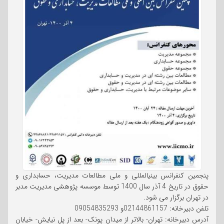
پنجمین کنفرانس بینیالمللی و ملی مطالعات مدیریت، حسابداری و
حقوق در تاریخ 4 آذر سال 1400 توسط موسسه پژوهشی مدیریت مدبر
در تهران برگزار می شود.
تلفن دبیرخانه: 02144861157و 09054835293
آدرس دبیرخانه: تهران- بالاتر از میدان پونک- بعد از پل نیایش- خیابان