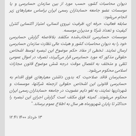
دیوان محاسبات کشور، حسب مورد از بین سازمان حسابرسی و یا
موسسات عضو جامعه‌ حسابداران رسمی ایران براساس معیارهای زیر
انجام می‌شود:
سابقه فعالیت حرفه ای، ظرفیت نیروی انسانی، امتیاز اکتسابی کنترل
کیفیت و تعداد شرکا و مدیران موسسه.
موسسات حسابرسی انتخاب‌شده مکلفند بلافاصله گزارش حسابرسی
خود را به دیوان محاسبات کشور و هیئت عالی نظارت سازمان حسابرسی
ارسال نمایند. تخطی از مفاد حکم موضوع این تبصره توسط اشخاص
حقوقی مذکور که مورد حسابرسی قرار می‌گیرند، تصرف در اموال عمومی
تلقی و متخلف به انفصال موقت درجه شش موضوع قانون مجازات
اسلامی محکوم می‌شود.
حسابرسان فاقد صلاحیت که بدون داشتن معیارهای فوق اقدام به
حسابرسی قانونی این اشخاص حقوقی ازجمله شرکتها، موسسات و
شهرداریها نمایند، به لغو دایم عضویت در جامعه‌ حسابداران رسمی ایران
محکوم می‌شوند. کمیته‌ فوق مکلف است گزارش اجرای این تبصره را
حداکثر تا پایان شهریورماه هر سال به اطلاع عموم برساند
."
۱۳ خرداد ۱۴۰۰
۱۲:۴۱