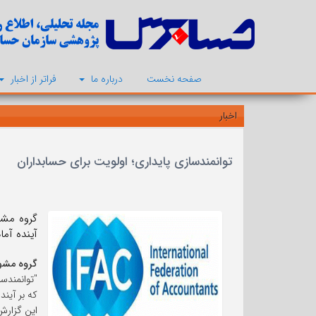
صفحه نخست
درباره ما
فراتر از اخبار
اخبار
توانمندسازی پایداری؛ اولویت برای حسابداران
آینده آم
گروه مشو
"توانمندس
که بر آین
این گزارش شا