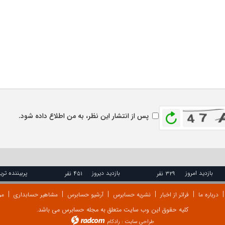
بازخوانی
پس از انتشار این نظر، به من اطلاع داده شود.
بازدید امروز
بازدید دیروز
پربیننده تری
۳۲۹ نفر
۴۵۱ نفر
درباره ما
فراتر از اخبار
نشریه حسابرس
آرشیو حسابرس
مشاهیر حسابداری
مر
کلیه حقوق این وب سایت متعلق به مجله حسابرس می باشد.
طراحی سایت
:
رادکام
radcom