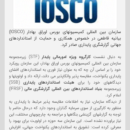
سازمان بین المللی کمیسیونهای بورس اوراق بهادار (IOSCO)
بیانیه قاطعی در خصوص همکاری و حمایت از استانداردهای
جهانی گزارشگری پایداری صادر کرد.
به دنبال نشست
کارگروه ویژه امورمالی پایدار
(STF) زیرمجموعه
سازمان بین المللی کمیسیونهای بورس اوراق بهادار، این سازمان رویکرد
خود را بر اساس آن چه که به عنوان نیاز فوری به استانداردهای افشای
پایداری یکنواخت، مقایسه پذیر واتکاپذیر می داند، ارائه داد و اولویتها و
دیدگاههای خود را برای
هیئت استانداردهای پایداری
(SSB)
زیرمجموعه
بنیاد استانداردهای بین المللی گزارشگری مالی
(IFRSF)
اعلام کرد.
از دیدگاه سازمان، نیاز به اطلاعات مقایسه پذیر مرتبط با پایداری به
منظور به کارگیری از سوی سرمایه گذاران وجود دارد که درحال حاضر با
توجه به گزارشهای گزینشی بنگاهها و مراجعه به چارچوبهای مختلف، این
نیاز براورده نشده است. این سازمان سه حوزه در اولویت برای بهبود را
معرفی کرده است: تشویق به استانداردهای یکنواخت جهانی، افزایش