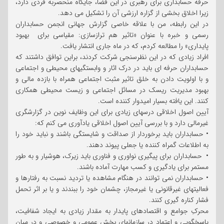
حرفه حسابداری برای رهبری در این فضا، جایگاه منحصربه فردی دارد،
زیرا اخلاق بخشی از گزاره ارزشی آن را تشکیل می دهد.
در این رابطه، من با علاقه خاصی گزارش جهانی انجمن حسابداران
رسمی و خبره با عنوان «تاثیر هم ترازسازی: مقیاسی برای بهبود
پایداری» را مطالعه کردم، که در ماه جاری انتشار یافت.
افراد زیادی که در این نظرسنجی شرکت کردند، براین توافق داشتند که
حسابداران حرفه ای باید در درک اثار و وابستگیهای محیطی و اجتماعی
و با اولویت دادن به خلق تاثیر مثبت اجتماعی همراه با بازده مالی و
بهبود مدیریت ریسک در مسائل اجتماعی و زیست محیطی همکاری
کنند. این یافته بسیار امیدوار کننده است.
آیین اصول اخلاقی درسهای زیادی برای این وظایف نوین در گزارشگری
غیرمالی دارد و با بررسی آیین اصول اخلاقی یادآوری می کنم که:
• حسابداران باید برخوردار از صداقت و شایستگی باشند و نباید خود را
به اطلاعات گمراه کننده یا جعلی پیوند دهند.
• حسابداران برای پیگیری نواوری و فناوری باید زیرک، هوشیار و به طور
مستمر برای یادگیری و کسب مهارت آماده باشند.
• حسابداران نمی توانند در هنگام مشاهده یا تردید نسبت به رفتارها و
فعالیتهای غیرقانونی یا غیرمجاز، چشمان خود را ببندند و یا بر اثر تحمل
فشار کناره گیری کنند.
محرکِ جوامع و اقتصادهای پایدار به مقدار زیادی به ایجاد شفافیت،
پاسخگویی و اعتماد در سازمانهای بخش عمومی و خصوصی و در میان