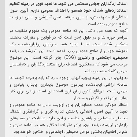
استانداردگذاران جهانی منعکس می شود. ما تعهد قوی در زمینه تنظیم
استانداردهای شفاف خود همسو با اهداف عمومی داریم
. آیین اصول
اخلاقی از مدتها پیش، از سوی حرفه، منبعی آموزشی و عملی در زمینه
منافع عمومی بوده است.
آنچه که همه می دانند، این که منافع عمومی یک مفهوم متفاوت در
سراسر حوزه ها و در طول زمان است که در قوانین و مقررات مختلف
منعکس شده است. اما با وجود همه بحرانهای پرفرازونشیب، یک
اندیشه جهانی از منافع عمومی پدید آمده است. این اندیشه در برنامه
محیطی، اجتماعی و راهبری
(ESG) جای گرفته است. این موضوع
موجب می شود که سمتگیری اهداف برای استانداردگذاران و کارشناسان
جهانی کاملا مشخص باشد.
به یقین، در این زمینه پیچیدگیهایی وجود دارد که باید برطرف شوند، اما
سامانه ارزشی ایجادشده پیرامون موضوع پایداری، پایدار، بنیادی و
جهانی است. درواقع اکنون زمان فوق العاده ای است؛ زمانی برای کار،
زمانی برای تغییر نگرش و ساختار.
انتظار طولانی مدت حسابداران برای اولویت دادن به منافع عمومی و
تعهد به آیین اصول اخلاقی با نقش اندازه گیری و گزارشگری اهداف
محیطی، اجتماعی و راهبری تناسب زیادی دارد. شفافیت در معیارهای
پایداری نیازمند برنامه قوی برای مقررات اخلاقی هم در آماده سازی و
هم در اطمینان بخشی عوامل محیطی، اجتماعی و اخلاقی خواهد بود.