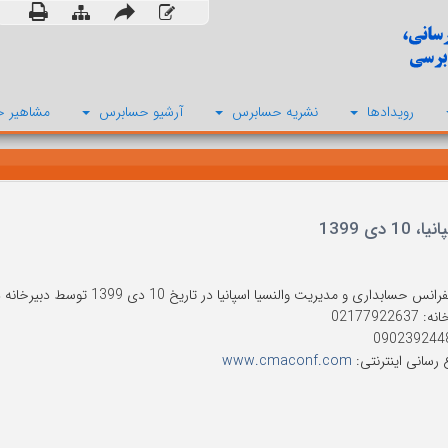
رویدادها
نشریه حسابرس
آرشیو حسابرس
مشاهیر ح
 1399
 و مدیریت والنسیا اسپانیا در تاریخ 10 دی 1399 توسط دبیرخانه دائمی کنفرانس در شهر والنسیا - اسپانیا برگزار می شود.
021779226
 رسانی اینترنتی:
www.cmaconf.com