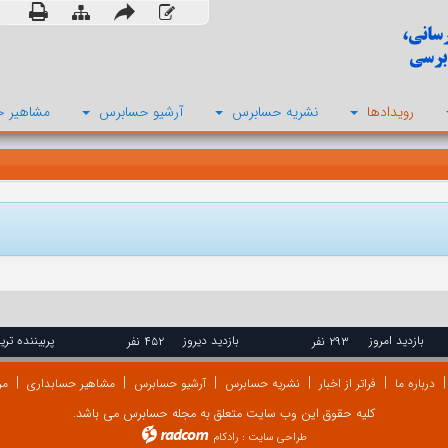
رویدادها
نشریه حسابرس
آرشیو حسابرس
مشاهیر ح
بازدید امروز
بازدید دیروز
پربیننده تری
۲۹۳ نفر
۴۵۲ نفر
درباره ما
فراتر از اخبار
نشریه حسابرس
آرشیو حسابرس
مشاهیر حسابداری
مر
کلیه حقوق این وب سایت متعلق به مجله حسابرس می باشد.
طراحی سایت
:
رادکام
radcom