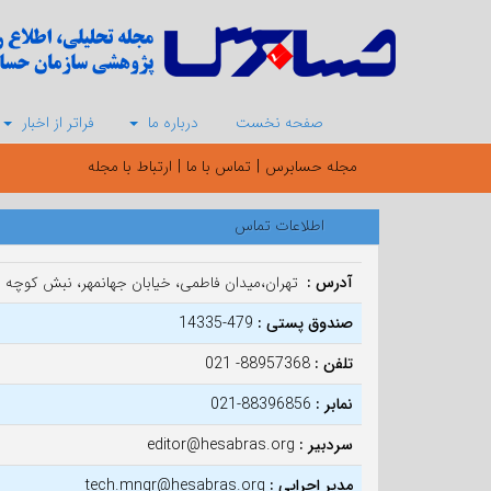
صفحه نخست
درباره ما
فراتر از اخبار
مجله حسابرس
|
تماس با ما
|
ارتباط با مجله
اطلاعات تماس
آدرس :
تهران،میدان فاطمی، خیابان جهانمهر، نبش کوچه رادافزون، پلاک 22، 
صندوق پستی :
479-14335
تلفن :
88957368- 021
نمابر :
88396856-021
سردبیر :
editor@hesabras.org
مدیر اجرایی :
tech.mngr@hesabras.org