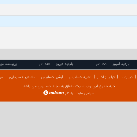
بازدید امروز
بازدید دیروز
پربیننده تری
۱۵۹ نفر
۵۱۵ نفر
درباره ما
فراتر از اخبار
نشریه حسابرس
آرشیو حسابرس
مشاهیر حسابداری
مرا
کلیه حقوق این وب سایت متعلق به مجله حسابرس می باشد.
طراحی سایت
:
رادکام
radcom