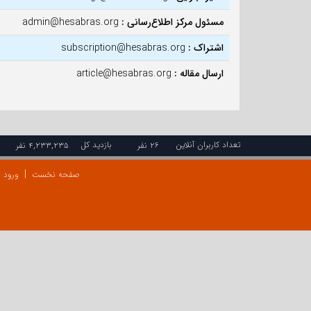
مسئول مرکز اطلاع‌رسانی :
admin@hesabras.org
اشتراک :
subscription@hesabras.org
ارسال مقاله :
article@hesabras.org
تعداد کاربران آنلاین
بازدید کل
۲۶ نفر
۴,۲۳۳,۲۳۵ نفر
صفحه نخست
ورود