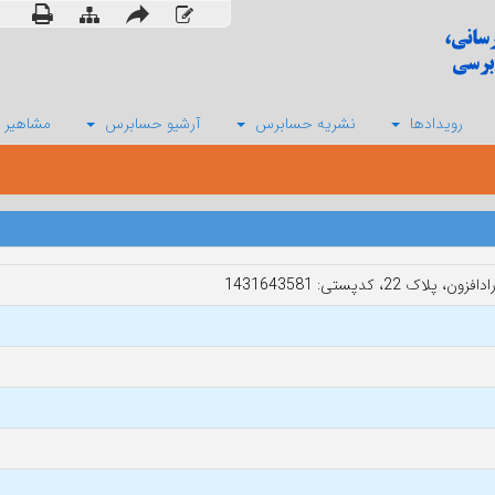
رویدادها
نشریه حسابرس
آرشیو حسابرس
مشاهیر 
کدپستی: 1431643581