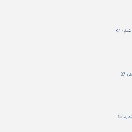
اره 87
 87
ره 87