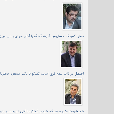
نقش کمرنگ حسابرس گروه، گفتگو با آقای مجتبی علی میرزایی،
احتمال در ذات بیمه گری است، گفتگو با دکتر مسعود حجاریان ک
با پیشرفت فناوری همگام شویم، گفتگو با آقای امیرحسین نریما