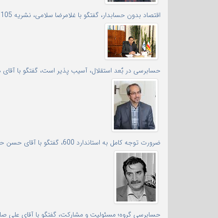
اقتصاد بدون حسابدار، گفتگو با غلامرضا سلامی، نشریه 105
حسابرسی در بٌعد استقلال، آسیب پذیر است، گفتگو با آقای دک
ضرورت توجه کامل به استاندارد 600، گفتگو با آقای حسن حاجیان، نشریه شماره 103
حسابرسی گروه؛ مسئولیت و مشارکت، گفتگو با آقای علی صاره ر