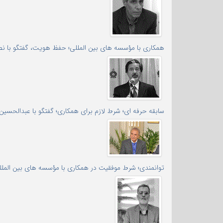
همکاری با مؤسسه های بین المللی؛ حفظ هویت، گفتگو با نصرا
سابقه حرفه ای؛ شرط لازم برای همکاری؛ گفتگو با عبدالحسین 
توانمندی؛ شرط موفقیت در همکاری با مؤسسه های بین المللی 