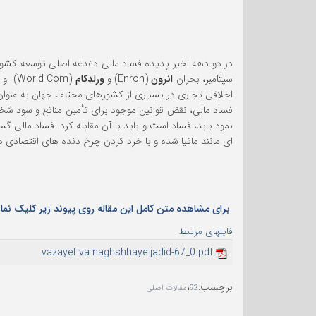
در دو دهه اخیر پدیده فساد مالی دغدغه اصلی توسعه کشوره
سپتامبر، بحران
انرون
(Enron) و
ورلدکام
(World Com) و سوءاستفاده مالی در شرکت بین المللی
اخلاقی تجاری در بسیاری از کشورهای مختلف جهان به عنوا
فساد مالی، نقض قوانین موجود برای تأمین منافع و سود شخ
نمود یابد، فساد است و باید با آن مقابله کرد. فساد مالی گ
ای مانند مافیا شده و با خرد کردن چرخ دنده های اقتصادی ه
برای مشاهده متن کامل این مقاله روی پیوند زیر کلیک نمای
فایلهای مرتبط
vazayef va naghshhaye jadid-67_0.pdf
برچسب
:
،
92
مقالات اصلی