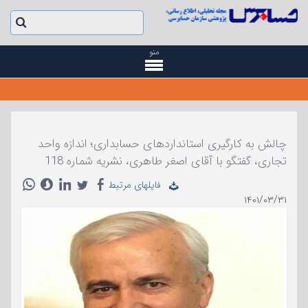
منو
چالش به کارگیری استانداردهای حسابداری؛ اندازه واحد
تجاری، گفتگو با آقای اصغر طاهری، نشریه شماره 118
فایلهای مرتبط
۱۴۰۱/۰۳/۳۱