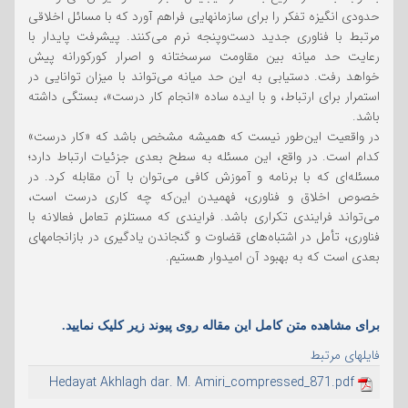
حدودی انگیزه تفکر را برای سازمانهایی فراهم آورد که با مسائل اخلاقی
مرتبط با فناوری جدید دست‌وپنجه نرم می‌کنند. پیشرفت پایدار با
رعایت حد میانه بین مقاومت سرسختانه و اصرار کورکورانه پیش
خواهد رفت. دستیابی به این حد میانه می‌تواند با میزان توانایی در
استمرار برای ارتباط، و با ایده ساده «انجام کار درست»، بستگی داشته
باشد.
در واقعیت این‌طور نیست که همیشه مشخص باشد که «کار درست»
کدام است. در واقع، این مسئله به سطح بعدی جزئیات ارتباط دارد؛
مسئله‌ای که با برنامه و آموزش کافی می‌توان با آن مقابله کرد. در
خصوص اخلاق و فناوری، فهمیدن این‌که چه کاری درست است،
می‌تواند فرایندی تکراری باشد. فرایندی که مستلزم تعامل فعالانه با
فناوری، تأمل در اشتباه‌های قضاوت و گنجاندن یادگیری در بازانجامهای
بعدی است که به بهبود آن امیدوار هستیم.
برای مشاهده متن کامل این مقاله روی پیوند زیر کلیک نمایید.
فایلهای مرتبط
Hedayat Akhlagh dar. M. Amiri_compressed_871.pdf