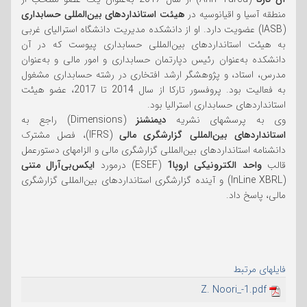
منطقه آسیا و اقیانوسیه در
هیئت استانداردهای بین‌المللی حسابداری
(IASB) عضویت دارد. او از دانشکده مدیریت دانشگاه استرالیای غربی
به هیئت استانداردهای بین‌المللی حسابداری پیوست که در آن
دانشکده به‌عنوان رئیس دپارتمان حسابداری و امور مالی و به‌عنوان
مدرس، استاد، و پژوهشگر ارشد افتخاری در رشته حسابداری مشغول
به فعالیت بود. پروفسور تارکا از سال 2014 تا 2017، عضو هیئت
استانداردهای حسابداری استرالیا بود.
وی به پرسشهای نشریه
دیمنشنز
(Dimensions) راجع به
استانداردهای بین‌المللی گزارشگری مالی
(IFRS)، فصل مشترک
دانشنامه استانداردهای بین‌المللی گزارشگری مالی و الزامهای دستورعمل
قالب
واحد الکترونیکی اروپا1
(ESEF) درمورد
ایکس‌بی‌آرال متنی
(InLine XBRL) و آینده گزارشگری استانداردهای بین‌المللی گزارشگری
مالی، پاسخ داد.
فایلهای مرتبط
Z. Noori_-1.pdf