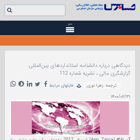
منو
دیدگا‌هی درباره دانشنامه استانداردهای بین‌المللی
گزارشگری مالی ، نشریه شماره 112
ترجمه: زهرا نوری
فایلهای مرتبط
۱۴۰۰/۰۲/۳۱
آن تارکا
(Ann Tarca) از سال 2017 به‌عنوان یک عضو منتخب از