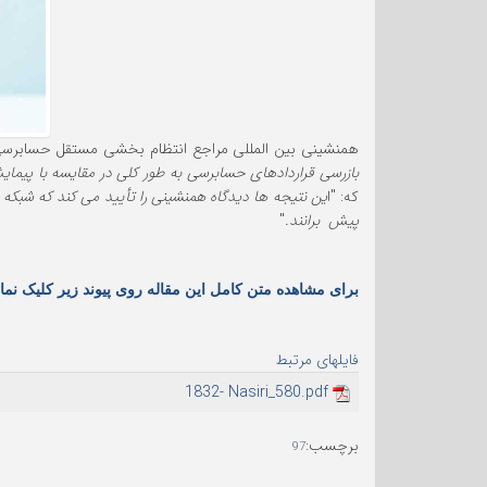
همنشینی بین المللی مراجع انتظام بخشی مستقل حسابرسی، یافته های بازرسیهای سال 2017 خود را در قالب گز
بازرسی قراردادهای حسابرسی به طور کلی در مقایسه با پیما
که: "ا
ین نتیجه ها دیدگاه همنشینی را تأیید می کند که شبکه
پیش برانند.
"
برای مشاهده متن کامل این مقاله روی پیوند زیر کلیک نمای
فایلهای مرتبط
1832- Nasiri_580.pdf
برچسب
:
97