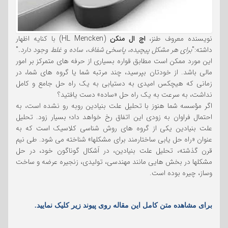
نویسنده معروف طنز،
اچ ال منکن
(HL Mencken) با کنایه اظهار
داشته:"
برای هر مشکل پیچیده، پاسخی شفاف، ساده و غلط وجود دارد.
"
این مورد ممکن است مطابق قواره بسیاری از حرفه های متمرکز بر امور
مالی باشد. از خودتان بپرسید، چند مرتبه شما یا گروه های شما، در
زمانی که هیچکس امیدی به دستیابی به یک راه حل جامع و کامل
نداشت، به سرعت به یک راه حل «ساده» دست یافتید؟
اگر مؤسسه شما هنوز با تحلیل علت بنیادین روبه رو نشده است، به
احتمال فراوان به زودی این اتفاق رخ خواهد داد؛ بسیار زود. تحلیل
علت بنیادین یکی از گروه های روش شناسی کلاسیک است که به
عنوان «راه حل یابی ساختارمند برای مشکلها» شناخته می شود. طی نیم
قرن گذشته، تحلیل علت بنیادین، در اَشکال گوناگون خود، در حل
مشکلها در بخش هایی مانند مهندسی، تولیدی، زنجیره عرضه و ساخت
وساز، چیره بوده است.
برای مشاهده متن کامل این مقاله روی پیوند زیر کلیک نمایید.