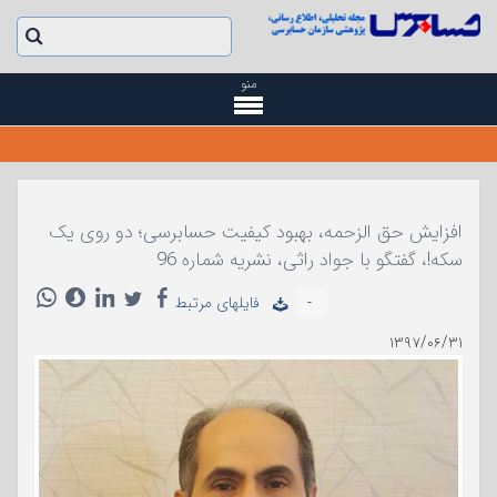
منو
افزایش حق الزحمه، بهبود کیفیت حسابرسی؛ دو روی یک
سکه!، گفتگو با جواد راثی، نشریه شماره 96
-
فایلهای مرتبط
۱۳۹۷/۰۶/۳۱