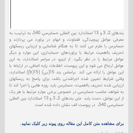
بندهای 2، 3 و 13 استاندارد بین المللی حسابرسی 540، به ترتیب، به
معرفی عوامل پیچیدگی، قضاوت، و ابهام در براورد می پردازند و
حسابرس را ملزم می کنند تا به هنگام شناسایی و ارزیابی ریسکهای
تحریف بااهمیت مرتبط با براوردهای حسابداری، این موارد و دیگر
عوامل مرتبط را در نظر بگیرد. از اینرو، در سراسر استاندارد، به این
عوامل ارجاع می شود و این پیوست، اطلاعات پایه اضافی در ارتباط با
این عوامل را ارائه می کند. براساس بند 15(بی) (15(b)) استاندارد،
وقتی شرایط تعیین شده اجراشدنی باشد، برای پاسخ به ریسکهای
ارزیابی شده تحریف بااهمیت، حسابرس باید رویه هایی را اجرا کند تا
به شواهد مناسب حسابرسی در خصوص برخی موارد مرتبط با هر یک
از این عوامل، دست یابد. متن بندهای 2، 3 و 13 استاندارد بین المللی
حسابرسی 540، در پیوست الف نشان داده شده است.
برای مشاهده متن کامل این مقاله روی پیوند زیر کلیک نمایید.