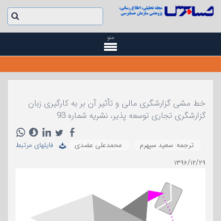
منو
خط مشی گزارشگری مالی و تأثیر آن بر به کارگیری زبان
گزارشگری تجاری توسعه پذیر، نشریه شماره 93
ترجمه: سعید سپهرم
محمدعلی عضدی
فایلهای مرتبط
۱۳۹۶/۱۲/۲۹