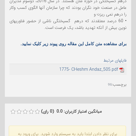
درهم گسیختگی در حوزه شان هستند. در سال 2016، دوسوم مدیران
عامل در صنعت خود نگران بودند که چرا سازمان آنها الگوی کسب وکار
را درهم نمی ریزد؛ و
• 60 درصد معتقدند که درهم گسیختگی ناشی از حضور فناوریهای
نوین بیش از آنکه تهدید باشد، یک فرصت است.
برای مشاهده متن کامل این مقاله روی پیوند زیر کلیک نمایید.
فایلهای مرتبط
1775- CHeshm Andaz_505.pdf
برچسب
:
96
میانگین امتیاز کاربران: 0.0 (0 رای)
برای نظر دادن ابتدا باید به سیستم وارد شوید. برای ورود به