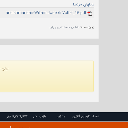
فایلهای مرتبط
andishmandan-Wiliam Joseph Vatter_48.pdf
برچسب
:
مشاهیر حسابداری جهان
برای ن
تعداد کاربران آنلاین
بازدید کل
۱۷ نفر
۴,۲۳۴,۴۷۳ نفر