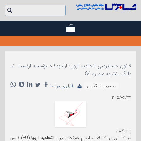
منو
قانون حسابرسی اتحادیه اروپا؛ از دیدگاه مؤسسه ارنست اند
یانگ، نشریه شماره 84
حمیدرضا گنجی
فایلهای مرتبط
۱۳۹۵/۰۶/۳۱
پیشگفتار
در 14 آوریل 2014 سرانجام هیئت وزیران
اتحادیه اروپا
(EU) قانون