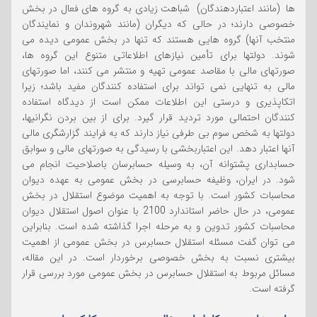
ها (مانند اعتباردهندگان) شباهت زیادی به گروه های فعال در بخش
خصوصی دارند؛ در حالی که دیگران (مانند شهروندان و نمایندگان
منتخب آنها) گروه هایی هستند که تنها در بخش عمومی دیده می
شوند. دولتها برای تأمین نیازهای اطلاعاتی متنوع این گروه ها،
صورتهای مالی با مقاصد عمومی تهیه و منتشر می کنند، اما صورتهای
مالی به تنهایی نمی تواند برای استفاده کنندگان مفید باشد؛ زیرا
اتکاپذیری و درستی این اطلاعات ممکن است از دیدگاه استفاده
کنندگان احتمالی مورد تردید قرار گیرد. برای از بین بردن نگرانیها،
دولتها به شخص سوم بی طرفی نیاز دارند که به فرایند گزارشگری مالی
آنها اعتبار دهد. این اعتباربخشی با رسیدگی به صورتهای مالی و سوابق
حسابداری پشتوانه آن، به وسیله حسابرسان باصلاحیت انجام می
شود. در ایران، وظیفه حسابرسی در بخش عمومی به عهده دیوان
محاسبات کشور است. با توجه به اهمیت موضوع استقلال در بخش
عمومی، در حال حاضر استاندارد 2100 با عنوان اصول استقلال دیوان
محاسبات کشور تدوین و به مرحله اجرا گذاشته شده است. بنابراین
می توان گفت مسئله استقلال حسابرس در بخش عمومی از اهمیت
بیشتری نسبت به بخش خصوصی برخوردار است. در این مقاله،
مسائل مربوط به استقلال حسابرس در بخش عمومی مورد بررسی قرار
گرفته است.