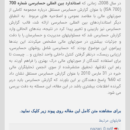
در سال 2008، زمانی که
استاندارد بین المللی حسابرسی شماره 700
(ISA 700) با عنوان گزارش حسابرس مستقل درباره مجموعه کاملی از
صورتهای مالی با مقاصد عمومی و اصلاحیه های مربوط به انطباق
دیگر استانداردهای بین المللی حسابرسی ارائه شد، قالب گزارش
حسابرس نیز بازبینی و تغییر پیدا کرد در نتیجه، بندهای الحاقی وارد
گزارش حسابرس شد که مسئولیتهای مدیریت و حسابرسان را با دقت
و جزئیات بیشتری در صورتهای مالی مشخص میکردند این بندها
پیرامون این موضوع بودند که حسابرسی شامل روشهای حسابرسی،
ارزیابی ریسک، درنظر گرفتن کنترل داخلی واحد تجاری و … چیست تا
برای استفاده کنندگان از صورتهای مالی درک بهتری را فراهم آورند به
رغم این تلاشها، تحقیق منتشرشده از سوی انجمن تحلیلگران مالی
خبره در 31 مارس 2010 با عنوان گزارش حسابرس مستقل نشان داد
که 60% پاسخ دهندگان بر این باورند که گزارش حسابرس باید دربر
گیرنده اطلاعات بیشتری باشد در این مقاله، این مسئله به دقت بررسی
می شود.
برای مشاهده متن کامل این مقاله روی پیوند زیر کلیک نمایید.
فایلهای مرتبط
nazari_0.pdf