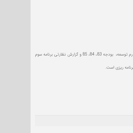
از اقتصاددانان سرشناس ایرانی و از قدیمیترین چهره ةای بودجه نویسی کشور هستند که نقش مهمی را تدوین برنامه چهارم توسعه، بودجه 83، 84، 85 و گزارش نظارتی برنامه سوم
رنامه ریزی است.