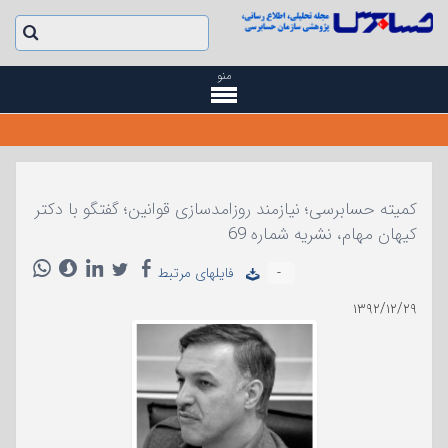
منو
کمیته حسابرسی؛ نیازمند روزامدسازی قوانین؛ گفتگو با دکتر
کیهان مهام، نشریه شماره 69
-
فایلهای مرتبط
۱۳۹۲/۱۲/۲۹