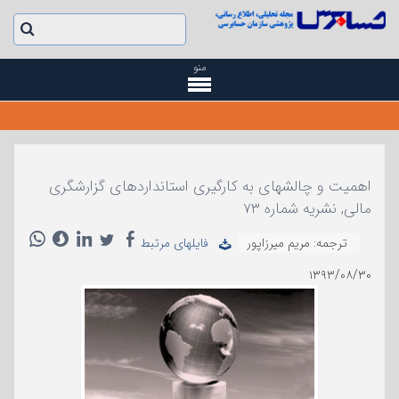
منو
اهمیت و چالشهای به کارگیری استانداردهای گزارشگری
مالی, نشریه شماره ۷۳
ترجمه: مریم میرزاپور
فایلهای مرتبط
۱۳۹۳/۰۸/۳۰